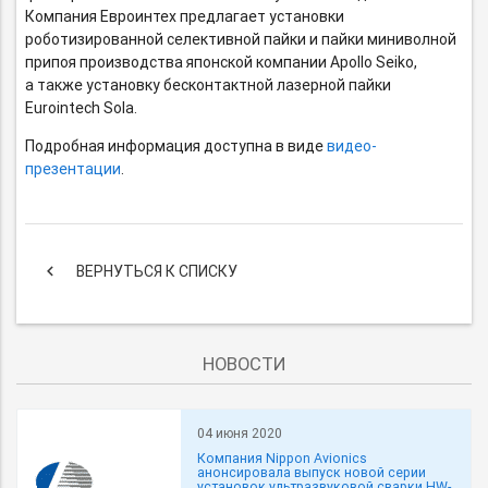
Компания Евроинтех предлагает установки
роботизированной селективной пайки и пайки миниволной
припоя производства японской компании
Apollo
Seiko
,
а также установку бесконтактной лазерной пайки
Eurointech
Sola
.
Подробная информация доступна в виде
видео-
презентации
.
keyboard_arrow_left
ВЕРНУТЬСЯ К СПИСКУ
НОВОСТИ
04 июня 2020
Компания Nippon Avionics
анонсировала выпуск новой серии
установок ультразвуковой сварки HW-