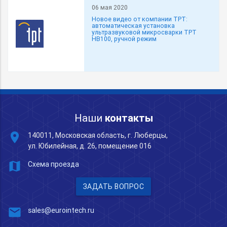
06 мая 2020
Новое видео от компании TPT:
автоматическая установка
ультразвуковой микросварки TPT
HB100, ручной режим
Наши
контакты
place
140011, Московская область, г. Люберцы,
ул. Юбилейная, д. 26, помещение 016
map
Схема проезда
ЗАДАТЬ ВОПРОС
mail
sales@eurointech.ru