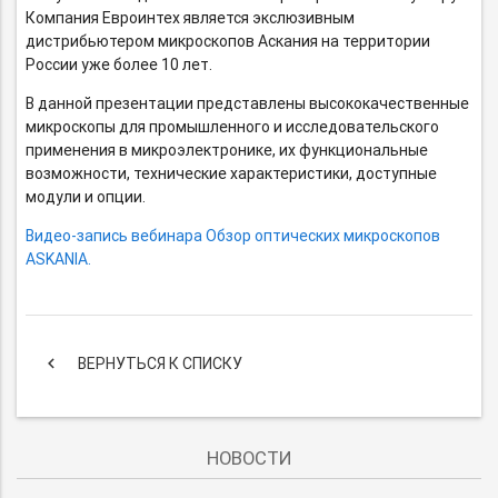
Компания Евроинтех является экслюзивным
дистрибьютером микроскопов Аскания на территории
России уже более 10 лет.
В данной презентации представлены высококачественные
микроскопы для промышленного и исследовательского
применения в микроэлектронике, их функциональные
возможности, технические характеристики, доступные
модули и опции.
Видео-запись
вебинара Обзор оптических микроскопов
ASKANIA.
keyboard_arrow_left
ВЕРНУТЬСЯ К СПИСКУ
НОВОСТИ