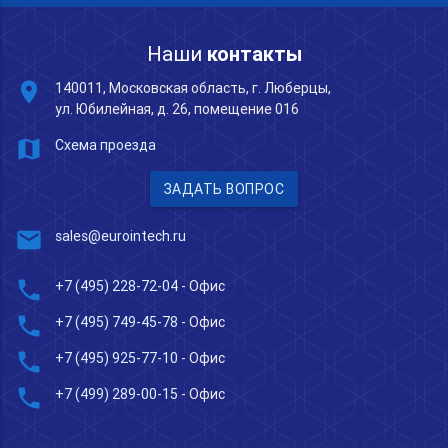
Наши
контакты
place
140011, Московская область, г. Люберцы,
ул. Юбилейная, д. 26, помещение 016
map
Схема проезда
ЗАДАТЬ ВОПРОС
mail
sales@eurointech.ru
phone
+7 (495) 228-72-04
- Офис
phone
+7 (495) 749-45-78
- Офис
phone
+7 (495) 925-77-10
- Офис
phone
+7 (499) 289-00-15
- Офис