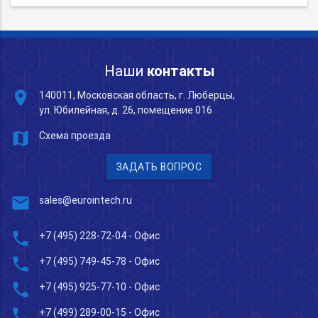
Наши
контакты
place
140011, Московская область, г. Люберцы,
ул. Юбилейная, д. 26, помещение 016
map
Схема проезда
ЗАДАТЬ ВОПРОС
mail
sales@eurointech.ru
phone
+7 (495) 228-72-04
- Офис
phone
+7 (495) 749-45-78
- Офис
phone
+7 (495) 925-77-10
- Офис
phone
+7 (499) 289-00-15
- Офис