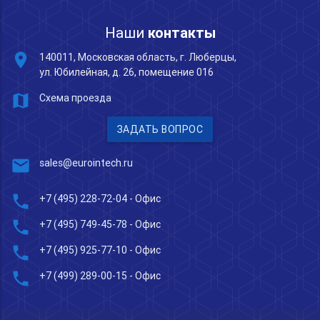
Наши
контакты
place
140011, Московская область, г. Люберцы,
ул. Юбилейная, д. 26, помещение 016
map
Схема проезда
ЗАДАТЬ ВОПРОС
mail
sales@eurointech.ru
phone
+7 (495) 228-72-04
- Офис
phone
+7 (495) 749-45-78
- Офис
phone
+7 (495) 925-77-10
- Офис
phone
+7 (499) 289-00-15
- Офис