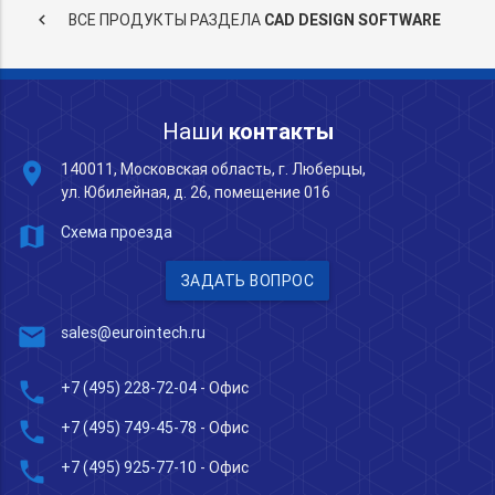
keyboard_arrow_left
ВСЕ ПРОДУКТЫ РАЗДЕЛА
CAD DESIGN SOFTWARE
Наши
контакты
place
140011, Московская область, г. Люберцы,
ул. Юбилейная, д. 26, помещение 016
map
Схема проезда
ЗАДАТЬ ВОПРОС
mail
sales@eurointech.ru
phone
+7 (495) 228-72-04
- Офис
phone
+7 (495) 749-45-78
- Офис
phone
+7 (495) 925-77-10
- Офис