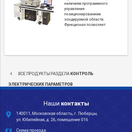
наличием программного
управления
позиционированием
зондируемой области.
Функционал позволяет
keyboard_arrow_left
ВСЕ ПРОДУКТЫ РАЗДЕЛА
КОНТРОЛЬ
ЭЛЕКТРИЧЕСКИХ ПАРАМЕТРОВ
Наши
контакты
place
140011, Московская область, г. Люберцы,
ул. Юбилейная, д. 26, помещение 016
map
Схема проезда