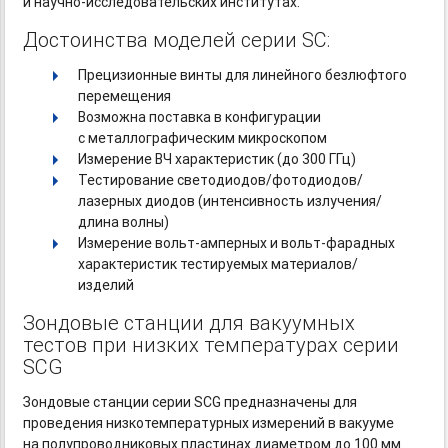
и научно-исследовательских
институтах.
Достоинства моделей серии SC:
Прецизионные винты для линейного безлюфтого
перемещения
Возможна поставка в конфигурации
с металлографическим микроскопом
Измерение ВЧ характеристик (до 300 ГГц)
Тестирование светодиодов/фотодиодов/
лазерных диодов (интенсивность излучения/
длина волны)
Измерение
вольт-амперных
и вольт-фарадных
характеристик тестируемых материалов/
изделий
Зондовые станции для вакуумных
тестов при низких температурах серии
SCG
Зондовые станции серии SCG предназначены для
проведения низкотемпературных измерений в вакууме
на полупроводниковых пластинах диаметром до 100 мм.