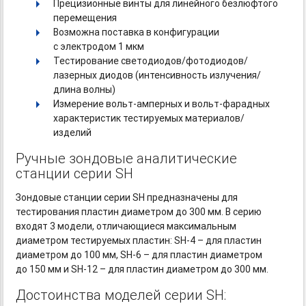
Прецизионные винты для линейного безлюфтого
перемещения
Возможна поставка в конфигурации
с электродом 1 мкм
Тестирование светодиодов/фотодиодов/
лазерных диодов (интенсивность излучения/
длина волны)
Измерение
вольт-амперных
и вольт-фарадных
характеристик тестируемых материалов/
изделий
Ручные зондовые аналитические
станции серии SH
Зондовые станции серии SH предназначены для
тестирования пластин диаметром до 300 мм. В серию
входят 3 модели, отличающиеся максимальным
диаметром тестируемых пластин:
SН-4
– для пластин
диаметром до 100 мм,
SН-6
– для пластин диаметром
до 150 мм и SН-12
– для пластин диаметром до 300 мм.
Достоинства моделей серии SН: