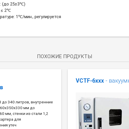
 (до 25
±
3
℃
)
≤ 2
℃
ратуре: 1
℃
/мин., регулируется
ПОХОЖИЕ ПРОДУКТЫ
VCTF-6xxx
- вакуу
в
8 до 340 литров, внутренние
460x350x330 мм до
0 мм, стенки из стали 1,2
картера для
ния утеч