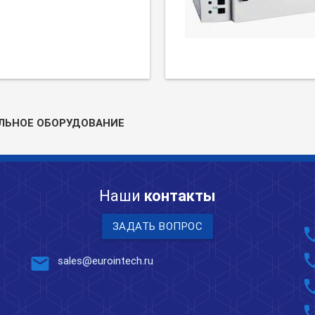
ЛЬНОЕ ОБОРУДОВАНИЕ
Наши
контакты
ЗАДАТЬ ВОПРОС
pho
pho
mail
sales@eurointech.ru
pho
pho