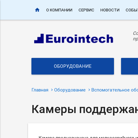
home
О КОМПАНИИ
СЕРВИС
НОВОСТИ
СОБЫ
С
пр
ОБОРУДОВАНИЕ
Главная
Оборудование
Вспомогательное об
Камеры поддержан
Камера предназначена для мелкосерийного 