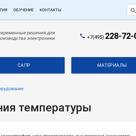
searc
ТИЯ
ОБУЧЕНИЕ
КОНТАКТЫ
овременные решения для
228-72-
phone
+7(495)
оизводства электроники
САПР
МАТЕРИАЛЫ
орудование
ия температуры
и многопрофильного производства, она помогает сэкономить