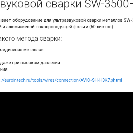
звуковой сварки
SW-3500
вает оборудование для ультразвуковой сварки металлов
SW-
 и алюминиевой токопроводящей фольги (60 листов).
кого метода сварки:
соединения металлов
 даже при высоком давлении
ения
s://eurointech.ru/tools/wires/connection/AVIO-SH-H3K7.phtml