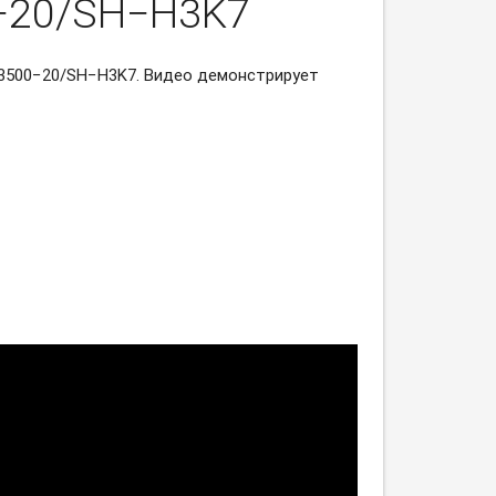
−20/SH−H3K7
3500−20/SH−H3K7.
Видео демонстрирует