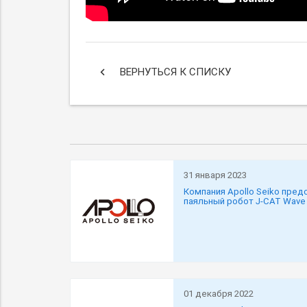
keyboard_arrow_left
ВЕРНУТЬСЯ К СПИСКУ
31 января 2023
Компания Apollo Seiko пред
паяльный робот J-CAT Wave
01 декабря 2022