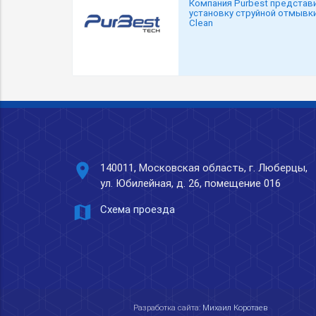
Компания Purbest представ
установку струйной отмывки
Clean
place
140011, Московская область, г. Люберцы,
ул. Юбилейная, д. 26, помещение 016
map
Схема проезда
Разработка сайта:
Михаил Коротаев