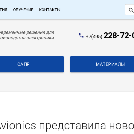
searc
ТИЯ
ОБУЧЕНИЕ
КОНТАКТЫ
овременные решения для
228-72-
phone
+7(495)
оизводства электроники
САПР
МАТЕРИАЛЫ
vionics представила ново