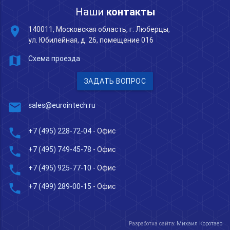
Наши
контакты
place
140011, Московская область, г. Люберцы,
ул. Юбилейная, д. 26, помещение 016
map
Схема проезда
ЗАДАТЬ ВОПРОС
mail
sales@eurointech.ru
phone
+7 (495) 228-72-04
- Офис
phone
+7 (495) 749-45-78
- Офис
phone
+7 (495) 925-77-10
- Офис
phone
+7 (499) 289-00-15
- Офис
Разработка сайта:
Михаил Коротаев