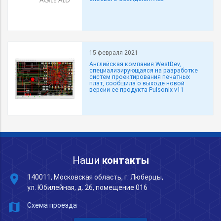
15 февраля 2021
Английская компания WestDev,
специализирующаяся на разработке
систем проектирования печатных
плат, сообщила о выходе новой
версии ее продукта Pulsonix v11
Наши
контакты
place
140011, Московская область, г. Люберцы,
ул. Юбилейная, д. 26, помещение 016
map
Схема проезда