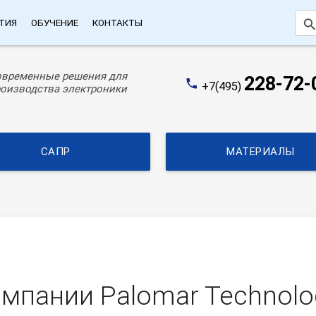
searc
ТИЯ
ОБУЧЕНИЕ
КОНТАКТЫ
овременные решения для
228-72-
phone
+7(495)
оизводства электроники
САПР
МАТЕРИАЛЫ
омпании Palomar Technolo