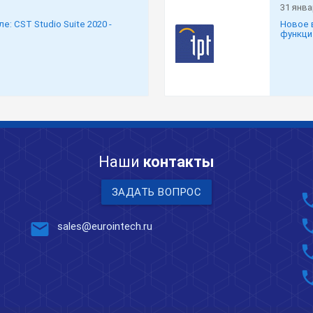
31 янва
: CST Studio Suite 2020 -
Новое 
функци
Наши
контакты
ЗАДАТЬ ВОПРОС
pho
pho
mail
sales@eurointech.ru
pho
pho