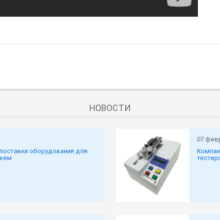
НОВОСТИ
07 фев
 поставки оборудования для
Компан
схем
тестир