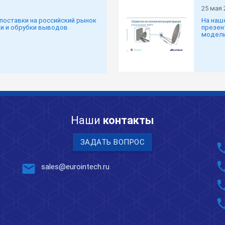
25 мая 
поставки на российский рынок
На наш
и и обрубки выводов
презен
модели
Наши
контакты
ЗАДАТЬ ВОПРОС
pho
pho
mail
sales@eurointech.ru
pho
pho