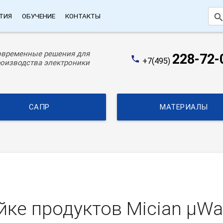
searc
ТИЯ
ОБУЧЕНИЕ
КОНТАКТЫ
овременные решения для
228-72-
phone
+7(495)
оизводства электроники
САПР
МАТЕРИАЛЫ
ке продуктов Mician µWa