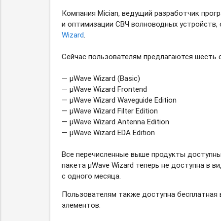
Компания Mician, ведущий разработчик прог
и оптимизации СВЧ волноводных устройств, 
Wizard
.
Сейчас пользователям предлагаются шесть 
— μWave Wizard (Basic)
— μWave Wizard Frontend
— μWave Wizard Waveguide Edition
— μWave Wizard Filter Edition
— μWave Wizard Antenna Edition
— μWave Wizard EDA Edition
Все перечисленные выше продукты доступны 
пакета μWave Wizard теперь не доступна в в
с одного месяца.
Пользователям также доступна бесплатная в
элементов.