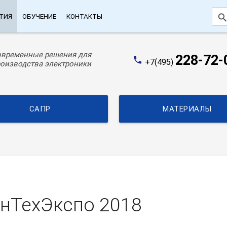
searc
ТИЯ
ОБУЧЕНИЕ
КОНТАКТЫ
овременные решения для
228-72-
phone
+7(495)
оизводства электроники
САПР
МАТЕРИАЛЫ
нТехЭкспо 2018