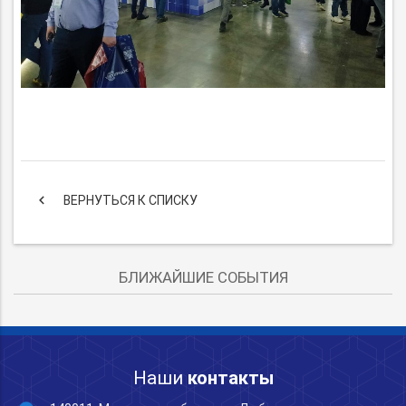
keyboard_arrow_left
ВЕРНУТЬСЯ К СПИСКУ
БЛИЖАЙШИЕ СОБЫТИЯ
Наши
контакты