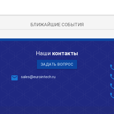
БЛИЖАЙШИЕ СОБЫТИЯ
Наши
контакты
ЗАДАТЬ ВОПРОС
pho
pho
mail
sales@eurointech.ru
pho
pho