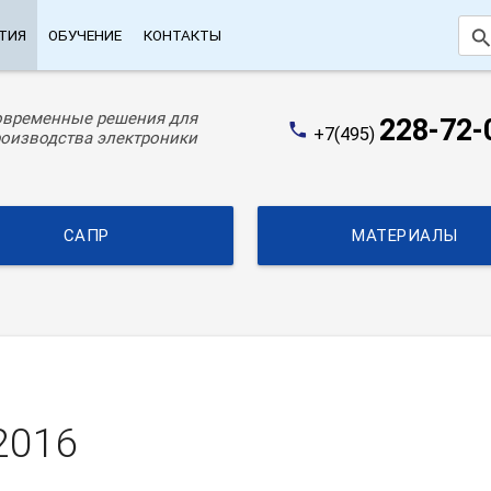
searc
ТИЯ
ОБУЧЕНИЕ
КОНТАКТЫ
овременные решения для
228-72-
phone
+7(495)
оизводства электроники
САПР
МАТЕРИАЛЫ
2016