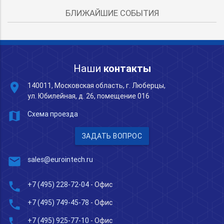
БЛИЖАЙШИЕ СОБЫТИЯ
Наши
контакты
place
140011, Московская область, г. Люберцы,
ул. Юбилейная, д. 26, помещение 016
map
Схема проезда
ЗАДАТЬ ВОПРОС
mail
sales@eurointech.ru
phone
+7 (495) 228-72-04
- Офис
phone
+7 (495) 749-45-78
- Офис
phone
+7 (495) 925-77-10
- Офис