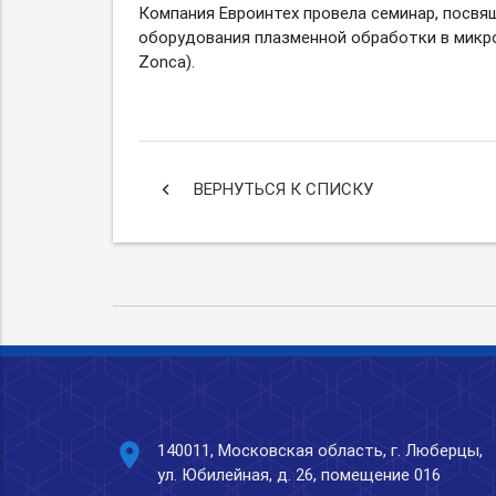
Компания Евроинтех провела семинар, посв
оборудования плазменной обработки в микро
Zonca).
keyboard_arrow_left
ВЕРНУТЬСЯ К СПИСКУ
place
140011, Московская область, г. Люберцы,
ул. Юбилейная, д. 26, помещение 016