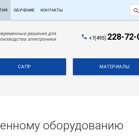
searc
ТИЯ
ОБУЧЕНИЕ
КОНТАКТЫ
овременные решения для
228-72-
phone
+7(495)
оизводства электроники
САПР
МАТЕРИАЛЫ
менному оборудованию