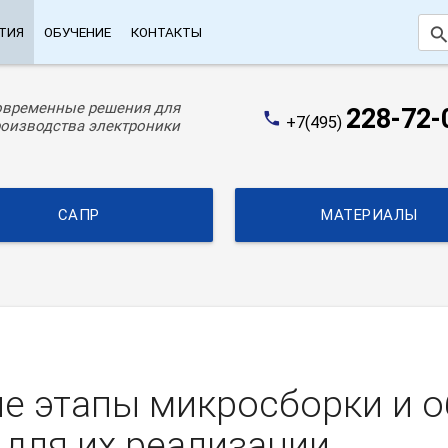
searc
ТИЯ
ОБУЧЕНИЕ
КОНТАКТЫ
овременные решения для
228-72-
phone
+7(495)
оизводства электроники
САПР
МАТЕРИАЛЫ
е этапы микросборки и о
для их реализации