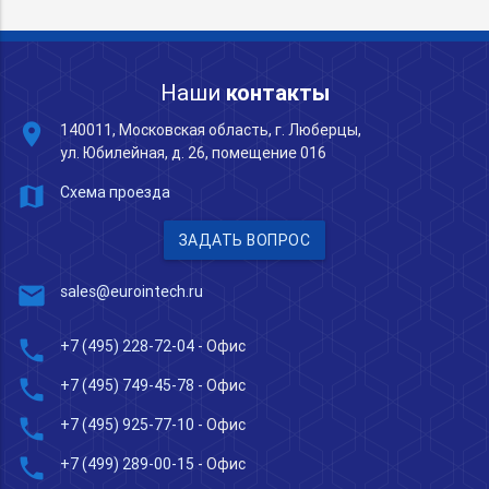
Наши
контакты
place
140011, Московская область, г. Люберцы,
ул. Юбилейная, д. 26, помещение 016
map
Схема проезда
ЗАДАТЬ ВОПРОС
mail
sales@eurointech.ru
phone
+7 (495) 228-72-04
- Офис
phone
+7 (495) 749-45-78
- Офис
phone
+7 (495) 925-77-10
- Офис
phone
+7 (499) 289-00-15
- Офис