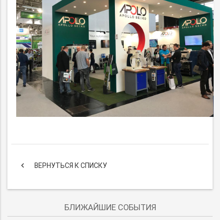
keyboard_arrow_left
ВЕРНУТЬСЯ К СПИСКУ
БЛИЖАЙШИЕ СОБЫТИЯ