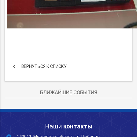
keyboard_arrow_left
ВЕРНУТЬСЯ К СПИСКУ
БЛИЖАЙШИЕ СОБЫТИЯ
Наши
контакты
140011, Московская область, г. Люберцы,