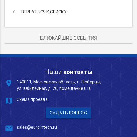
keyboard_arrow_left
ВЕРНУТЬСЯ К СПИСКУ
БЛИЖАЙШИЕ СОБЫТИЯ
Наши
контакты
place
140011, Московская область, г. Люберцы,
ул. Юбилейная, д. 26, помещение 016
map
Схема проезда
ЗАДАТЬ ВОПРОС
mail
sales@eurointech.ru