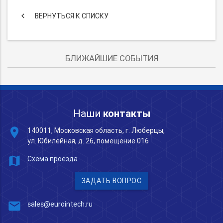
keyboard_arrow_left
ВЕРНУТЬСЯ К СПИСКУ
БЛИЖАЙШИЕ СОБЫТИЯ
Наши
контакты
place
140011, Московская область, г. Люберцы,
ул. Юбилейная, д. 26, помещение 016
map
Схема проезда
ЗАДАТЬ ВОПРОС
mail
sales@eurointech.ru