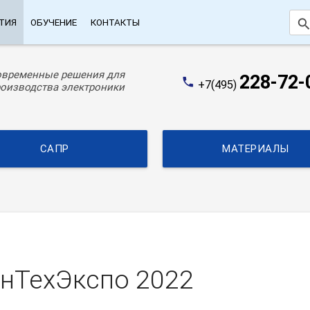
searc
ТИЯ
ОБУЧЕНИЕ
КОНТАКТЫ
овременные решения для
228-72-
phone
+7(495)
оизводства электроники
САПР
МАТЕРИАЛЫ
нТехЭкспо 2022