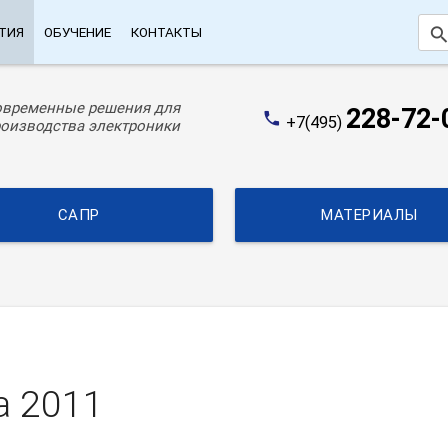
searc
ТИЯ
ОБУЧЕНИЕ
КОНТАКТЫ
овременные решения для
228-72-
phone
+7(495)
оизводства электроники
САПР
МАТЕРИАЛЫ
а 2011