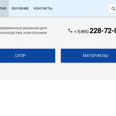
searc
ТИЯ
ОБУЧЕНИЕ
КОНТАКТЫ
овременные решения для
228-72-
phone
+7(495)
оизводства электроники
САПР
МАТЕРИАЛЫ