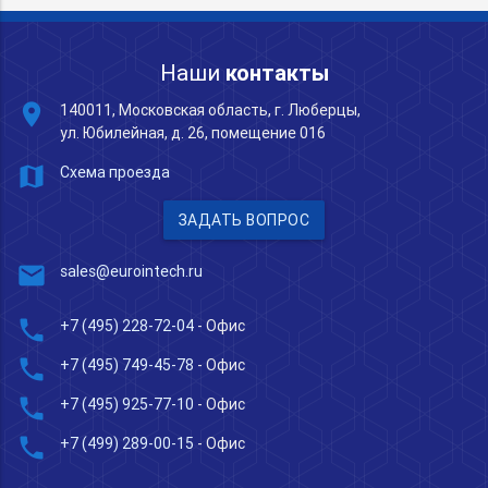
Наши
контакты
place
140011, Московская область, г. Люберцы,
ул. Юбилейная, д. 26, помещение 016
map
Схема проезда
ЗАДАТЬ ВОПРОС
mail
sales@eurointech.ru
phone
+7 (495) 228-72-04
- Офис
phone
+7 (495) 749-45-78
- Офис
phone
+7 (495) 925-77-10
- Офис
phone
+7 (499) 289-00-15
- Офис