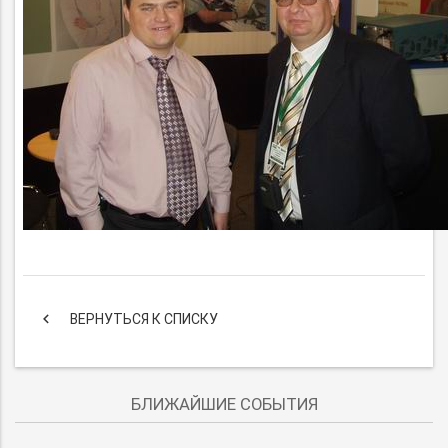
keyboard_arrow_left
ВЕРНУТЬСЯ К СПИСКУ
БЛИЖАЙШИЕ СОБЫТИЯ