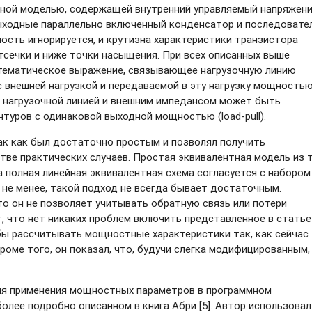
тной моделью, содержащей внутренний управляемый напряжен
выходные параллельно включенный конденсатор и последовате
ость игнорируется, и крутизна характеристики транзистора
тсечки и ниже точки насыщения. При всех описанных выше
тематическое выражение, связывающее нагрузочную линию
с внешней нагрузкой и передаваемой в эту нагрузку мощностью
й нагрузочной линией и внешним импедансом может быть
туров с одинаковой выходной мощностью (load-pull).
ак как был достаточно простым и позволял получить
ве практических случаев. Простая эквивалентная модель из 
 полная линейная эквивалентная схема согласуется с набором
 не менее, такой подход не всегда бывает достаточным.
то он не позволяет учитывать обратную связь или потери
ет, что нет никаких проблем включить представленное в статье
бы рассчитывать мощностные характеристики так, как сейчас
оме того, он показал, что, будучи слегка модифицированным,
ля применения мощностных параметров в программном
олее подробно описанном в книга Абри [5]. Автор использовал