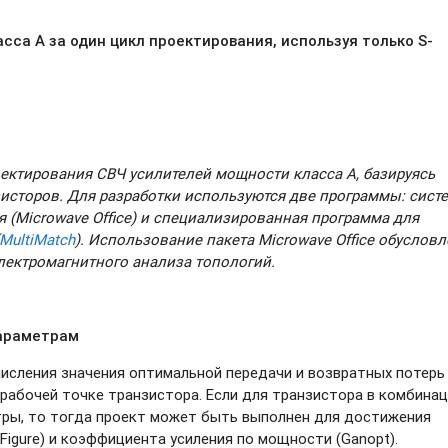
са А за один цикл проектирования, используя только S-
оектирования СВЧ усилителей мощности класса A, базируясь
сторов. Для разработки используются две программы: сист
 (Microwave Office) и специализированная программа для
MultiMatch
). Использование пакета Microwave Office обуслов
лектромагнитного анализа топологий.
араметрам
числения значения оптимальной передачи и возвратных потерь
рабочей точке транзистора. Если для транзистора в комбина
ры, то тогда проект может быть выполнен для достижения
Figure) и коэффициента усиления по мощности (Ganopt).