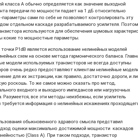
й класса А обычно определяется как значение выходной
нта передачи по мощности падает на 1 дБ относительно
S-параметры
сами по себе не позволяют контролировать эту
дом отдельном каскаде разрабатываемого усилителя. Поэтом
ранзистора используются для обеспечения шумовых характери
ны кокие то мощностные параметры.
 точки P1dB является использование нелинейных моделей
нейных схем на основе метода гармонического баланса. Главн
ные модели используемых транзисторов не всегда доступны
ров очень редко предоставляют клиентам нелинейные модели
ение для их экстракции, как правило, достаточно дороги, и л
кую роскошь. То же самое можно сказать про метод,
льного входного и выходного импедансов или нагрузочных
 Разумеется, все эти методы неизбежны, если усилитель
и требуется информация о нелинейных искажениях проходящег
пользования обыкновенного здравого смысла представил
им подход оценки максимально достижимой мощности каскадов
нейностью (Class A). При таком подходе, транзистор