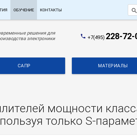
searc
ТИЯ
ОБУЧЕНИЕ
КОНТАКТЫ
овременные решения для
228-72-
phone
+7(495)
оизводства электроники
САПР
МАТЕРИАЛЫ
лителей мощности класса
спользуя только S-парам