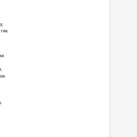
у,
стик
ая
,
ишь
о