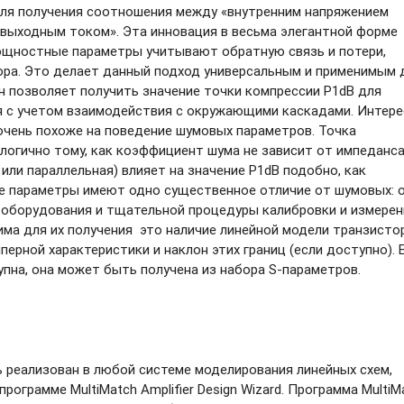
я получения соотношения между «внутренним напряжением
 выходным током». Эта инновация в весьма элегантной форме
Мощностные параметры учитывают обратную связь и потери,
ора. Это делает данный подход универсальным и применимым 
н позволяет получить значение точки компрессии P1dB для
я с учетом взаимодействия с окружающими каскадами. Интере
очень похоже на поведение шумовых параметров. Точка
алогично тому, как коэффициент шума не зависит от импеданс
или параллельная) влияет на значение P1dB подобно, как
е параметры имеют одно существенное отличие от шумовых: 
 оборудования и тщательной процедуры калибровки и измерен
ма для их получения это наличие линейной модели транзистор
мперной
характеристики и наклон этих границ (если доступно). 
пна, она может быть получена из набора S-параметров.
реализован в любой системе моделирования линейных схем,
рограмме MultiMatch Amplifier Design Wizard. Программа MultiM