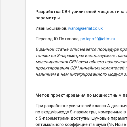
Разработка СВЧ усилителей мощности клас
параметры
Иван Бошнаков,
ivanb@aerial.co.uk
Перевод Ю.Потапова,
potapoff@eltm.ru
В данной статье описывается процедура пр
только
на S-параметрах
используемых транзи
моделирования СВЧ схем общего назначения
проектирования СВЧ линейных усилителей (
наличием в нем интегрированного модуля э
Метод проектирования по мощностным п
При разработке усилителей класса A для вы
по входу/выходу
S-параметры,
измеренные в 
с S-параметрами
доступны шумовые парамет
оптимального коэффициента шума (NF, Noise 