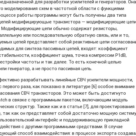
редназначенной для разработки усилителей и генераторов. Она
о моделирования схем в частотной области с функциями
процессе работы программы могут быть получены два типа
т цепей модифицирующые транзистора — модифицирующие цепи
ch. Модифицирующие цепи обычно содержат резисторы,
аллельную или последовательную обратную связь, или и то,
руемых цепей представляет собой реактивные цепи согласован
одимых для синтеза пассивных цепей, входят: коэффициент
стабильности, коэффициент шума, точка компрессии P1dB,
естройки частоты и так далее. То есть конечной целью
ли генератор, а не просто пассивная цепь.
фективно разрабатывать линейные СВЧ усилители мощности,
 первого раза, как показано в литературе [6] особое внимание
ласования СВЧ транзисторов. Это может быть достигнуто
atch в связке с программным пакетом, включающим модуль
ских структур. Также как и в статье [7], для проектирования
ce, так как он представляет собой достаточно мощную систем
льзовательский интерфейс и поддерживающую прикладной
действия с другими программными средствами. В случае
едующий способ взаимодействия: в процессе экспорта создава