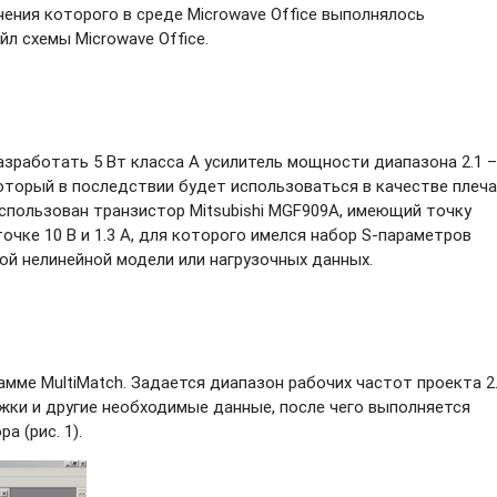
ения которого в среде Microwave Office выполнялось
л схемы Microwave Office.
зработать 5 Вт класса А усилитель мощности диапазона 2.1 – 
который в последствии будет использоваться в качестве плеча
 использован транзистор Mitsubishi MGF909A, имеющий точку
очке 10 В и 1.3 А, для которого имелся набор
S-параметров
кой нелинейной модели или нагрузочных данных.
мме MultiMatch. Задается диапазон рабочих частот проекта 2
ожки и другие необходимые данные, после чего выполняется
 (рис. 1).