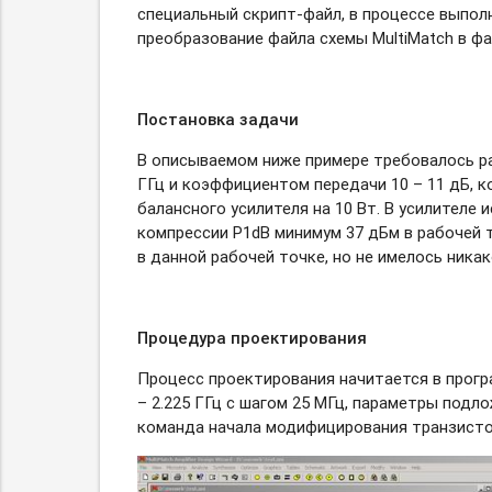
специальный
скрипт-файл,
в процессе выполн
преобразование файла схемы MultiMatch в фай
Постановка задачи
В описываемом ниже примере требовалось ра
ГГц и коэффициентом передачи 10 – 11 дБ, 
балансного усилителя на 10 Вт. В усилителе
компрессии P1dB минимум 37 дБм в рабочей т
в данной рабочей точке, но не имелось ника
Процедура проектирования
Процесс проектирования начитается в програ
– 2.225 ГГц с шагом 25 МГц, параметры подл
команда начала модифицирования транзистора