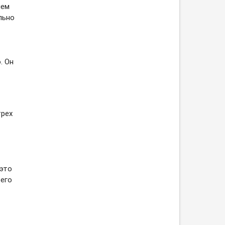
ием
льно
. Он
трех
 это
 его