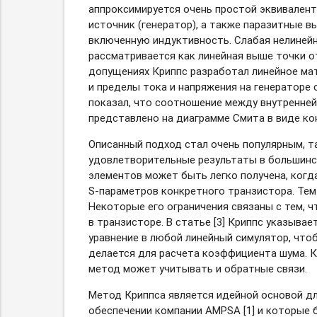
аппроксимируется очень простой эквивален
источник (генератор), а также паразитные 
включенную индуктивность. Слабая нелинейн
рассматривается как линейная выше точки о
допущениях Криппс разработал линейное ма
и пределы тока и напряжения на генераторе 
показал, что соотношение между внутренне
представлено на диаграмме Смита в виде кон
Описанный подход стал очень популярным, т
удовлетворительные результаты в большинст
элементов может быть легко получена, когда
S-параметров
конкретного транзистора. Тем
Некоторые его ограничения связаны с тем, ч
в транзисторе. В статье [3] Криппс указыва
уравнение в любой линейный симулятор, что
делается для расчета коэффициента шума. Кр
метод может учитывать и обратные связи.
Метод Криппса является идейной основой д
обеспечении компании AMPSA [1] и которые б