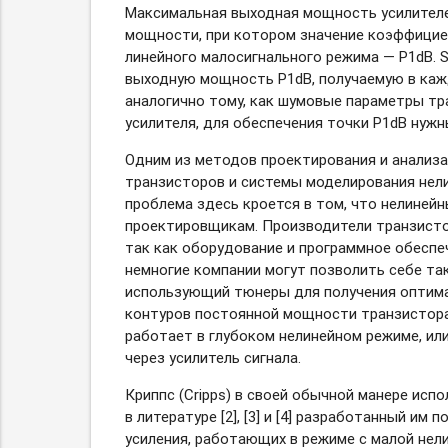
Максимальная выходная мощность усилителе
мощности, при котором значение коэффицие
линейного малосигнального режима — P1dB.
выходную мощность P1dB, получаемую в каж
аналогично тому, как шумовые параметры т
усилителя, для обеспечения точки P1dB нуж
Одним из методов проектирования и анализа
транзисторов и системы моделирования нели
проблема здесь кроется в том, что нелиней
проектировщикам. Производители транзисто
так как оборудование и программное обеспеч
немногие компании могут позволить себе та
использующий тюнеры для получения оптима
контуров постоянной мощности транзистора.
работает в глубоком нелинейном режиме, ил
через усилитель сигнала.
Криппс (Cripps) в своей обычной манере ис
в литературе [2], [3] и [4] разработанный 
усиления, работающих в режиме с малой нели