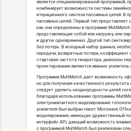
является специализированной программой, п
комбинирует возможности системы линейног
итерационного синтеза пассивных цепей. В 
пассивных цепей. Первый тип представляе
как они определенны в программе MultiMat
представляющие собой или нагрузку, или пар
и другое одновременно. Другой тип синтези
без потерь. В исходный набор данных, необх
передачи, возвратные потери, коэффициент 
стартовая частота генератора, диапазон пер
проектирования являются именно усилитель и
Программа MultiMatch дает возможность эф
но для получения качественного результата с
следует уделить неоднородности цепей сог
благодаря использованию программы MultiM
электромагнитного моделирования топологиче
усилителя был выбран пакет Microwave Offi
моделирования, имеющую дружественный по
интерфейс API, дающий возможность взаимо
с программой MultiMatch был реализован сл